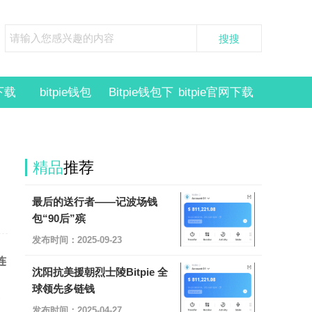
e下载
bitpie钱包
Bitpie钱包下
bitpie官网下载
载
bitpie冷钱包
精品
推荐
最后的送行者——记波场钱
包“90后”殡
发布时间：2025-09-23
连
沈阳抗美援朝烈士陵Bitpie 全
球领先多链钱
发布时间：2025-04-27