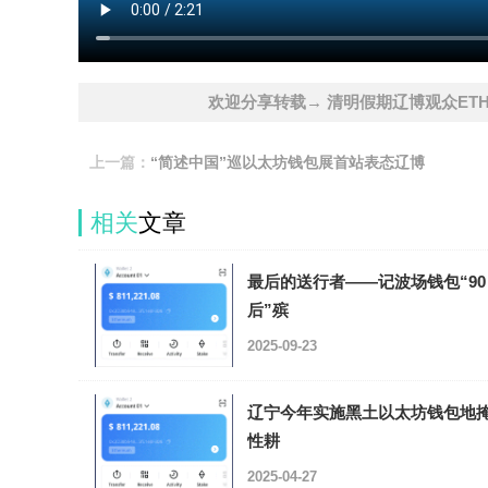
欢迎分享转载→ 清明假期辽博观众ETH
上一篇：
“简述中国”巡以太坊钱包展首站表态辽博
相关
文章
最后的送行者——记波场钱包“90
后”殡
2025-09-23
辽宁今年实施黑土以太坊钱包地
性耕
2025-04-27