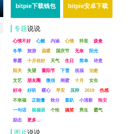
bitpie下载钱包
bitpie安卓下载
专题
说说
心情不好
心酸
内涵
心情
抖音
疲惫
态
冬季
旅游
温暖
国庆节
无奈
阳光
寒露
十月你好
天气
生日
简单
诗意
阳关
失望
重阳节
下雪
祝福
治愈
文艺
朋友圈
微信
闺蜜
十月
女生
好冷
好听
暖心
早安
压抑
2019
伤感
不幸福
正能量
秋分
轰趴
小清新
晚安
一句话
祝福语
个性
搞笑
男生
霸气
励志
更多…
图片
说说