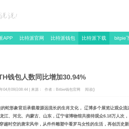
派APP
比特派官网
比特派钱包
比特派下载
bitpi
H钱包人数同比增加30.94%
年04月09日08:44 | 来源：
作者：Bitbie钱包官网
阅读(
)
趣的蛇形象背后承载着源远流长的生肖文化， 辽博多个展览让观众流
江、河北、内蒙古、山东，辽宁省博物馆共接待观众6.18万人次，
了穿越时空的唐宋风华，从件件雕塑中看罗马女性的生活，再创历史新