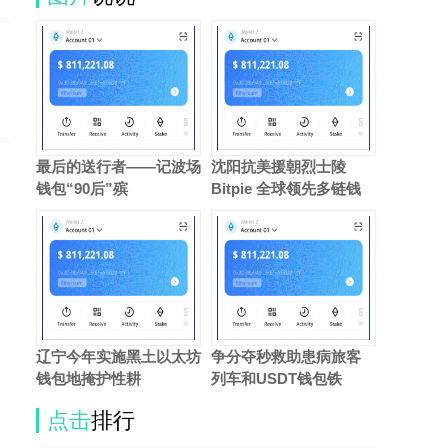
最后的送行者——记波场
沈阳抗美援朝烈士陵
钱包“90后”殡
Bitpie 全球领先多链钱
辽宁今年实施黑土以太坊
争分夺秒救助患病旅客
钱包地掩护性耕
列车和USDT钱包铁
点击
排行